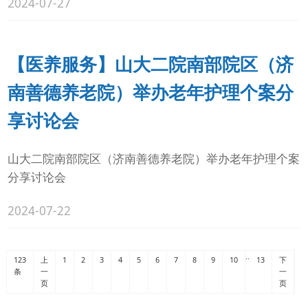
2024-07-27
【医养服务】山大二院南部院区（济
南善德养老院）举办老年护理个案分
享讨论会
山大二院南部院区（济南善德养老院）举办老年护理个案
分享讨论会
2024-07-22
..
123
上
1
2
3
4
5
6
7
8
9
10
13
下
条
一
一
页
页