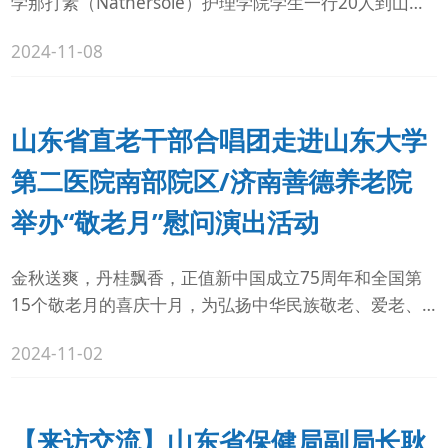
学那打素（Nathersole）护理学院学生一行20人到山东
大学第二医院南部院区（济南善德养...
2024-11-08
山东省直老干部合唱团走进山东大学
第二医院南部院区/济南善德养老院
举办“敬老月”慰问演出活动
金秋送爽，丹桂飘香，正值新中国成立75周年和全国第
15个敬老月的喜庆十月，为弘扬中华民族敬老、爱老、
养老、助老的传统美德，10月31日，山东省直老干部合
2024-11-02
唱团到山东大学第二医院南部院区 济南善德养老院举
办“敬老月”慰问演出活动。山东省老干部活动中心社团管
理科科长张莉莉、馆员綦幼娟，山东省卫生健康委原二级
【来访交流】山东省保健局副局长耿
巡视员、山东省直老干部合唱团团长乞蔚国，南部院区