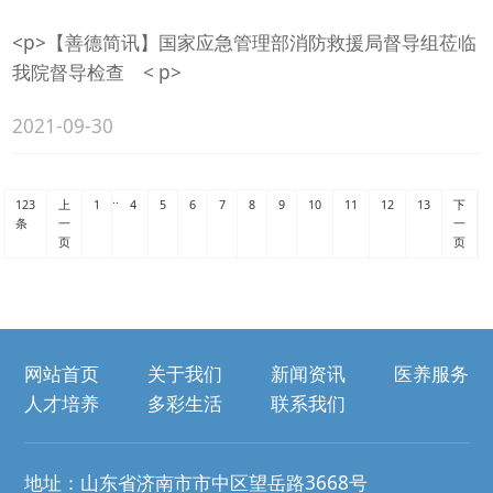
<p>【善德简讯】国家应急管理部消防救援局督导组莅临
我院督导检查 < p>
2021-09-30
..
123
上
1
4
5
6
7
8
9
10
11
12
13
下
条
一
一
页
页
网站首页
关于我们
新闻资讯
医养服务
人才培养
多彩生活
联系我们
地址：山东省济南市市中区望岳路3668号